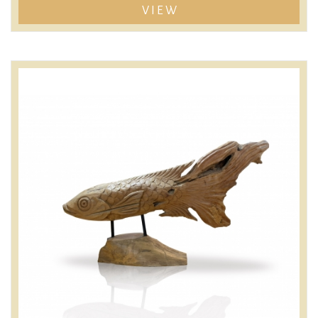
VIEW
散發天然芬多精 老柚木實木 越擦越亮
質地堅硬、密實
產量少，值得珍藏
((限量收藏僅此一件))