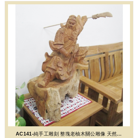
((限量收藏僅此一件))
AC141-純手工雕刻 整塊老柚木關公雕像 天然時尚 收藏品 擺飾 禮品 限量商...