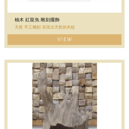
柚木 紅龍魚 雕刻擺飾
天然 手工雕刻 呈現出天然的木紋
VIEW
散發天然芬多精 老柚木實木 越擦越亮
質地堅硬、密實
產量少，值得珍藏
((限量收藏僅此一件))