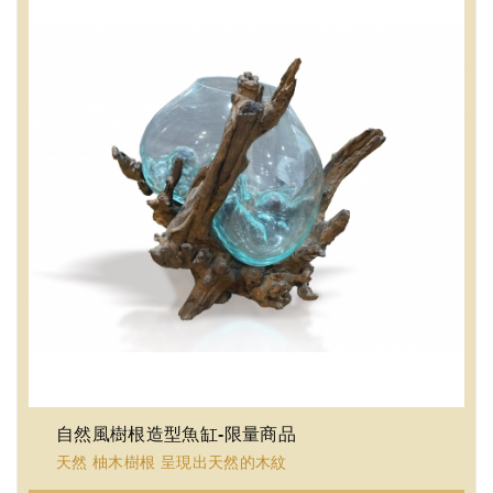
自然風樹根造型魚缸-限量商品
天然 柚木樹根 呈現出天然的木紋