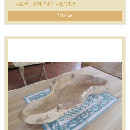
天然 手工雕刻 呈現出天然的木紋
VIEW
散發天然芬多精 老柚木實木 越擦越亮
質地堅硬、密實
產量少，值得珍藏
((限量收藏僅此一件))