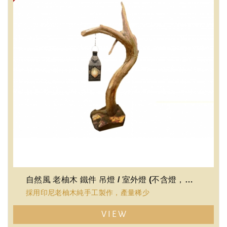
自然風 老柚木 鐵件 吊燈 / 室外燈 (不含燈，可放蠟燭)
採用印尼老柚木純手工製作，產量稀少
VIEW
100%老柚木硬度高，穩定性夠，不易變形