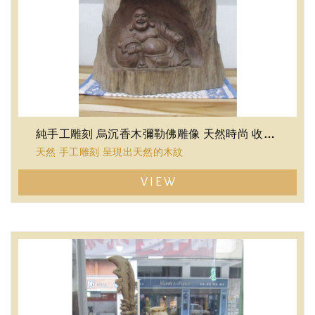
純手工雕刻 烏沉香木彌勒佛雕像 天然時尚 收藏品 擺飾 禮品 限量單件品
天然 手工雕刻 呈現出天然的木紋
VIEW
散發天然芬多精 烏沉香木
產量少，值得珍藏
((限量收藏僅此一件))