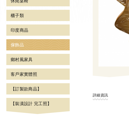
休閒桌椅
櫃子類
印度商品
傢飾品
鄉村風家具
客戶家實體照
【訂製款商品】
詳細資訊
【裝潢設計 完工照】