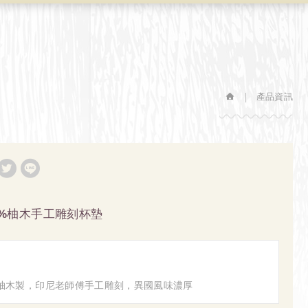
產品資訊
00%柚木手工雕刻杯墊
老柚木製，印尼老師傅手工雕刻，異國風味濃厚