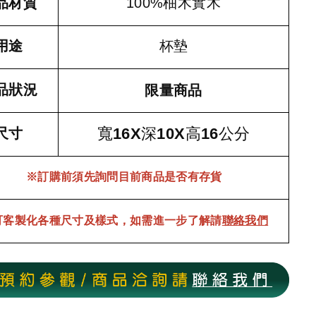
品材質
100%柚木實木
用途
杯墊
品狀況
限量商品
寬16X深10X高16公分
尺寸
※訂購前須先詢問目前商品是否有存貨
可客製化各種尺寸及樣式，如需進一步了解請
聯絡我們