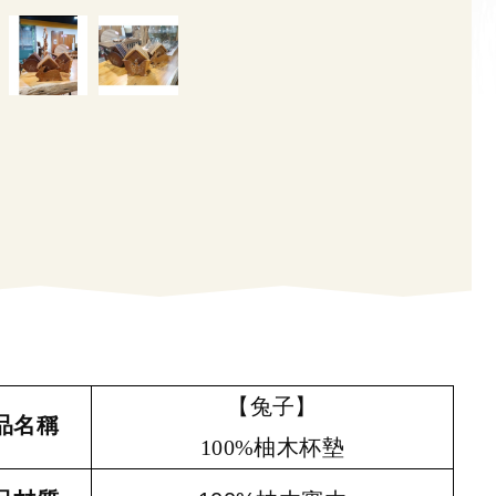
【兔子】
品名稱
100%柚木杯墊