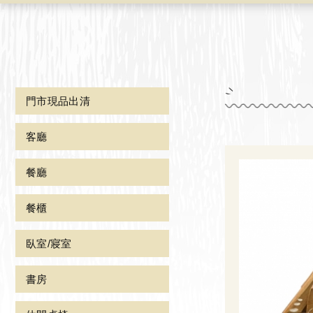
門市現品出清
客廳
餐廳
餐櫃
臥室/寢室
書房