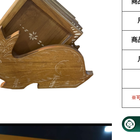
商
商
※