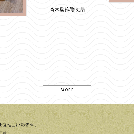
奇木擺飾/雕刻品
MORE
傢俱進口批發零售。
訂做。