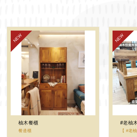
柚木餐櫃
#老柚
VIEW
餐邊櫃