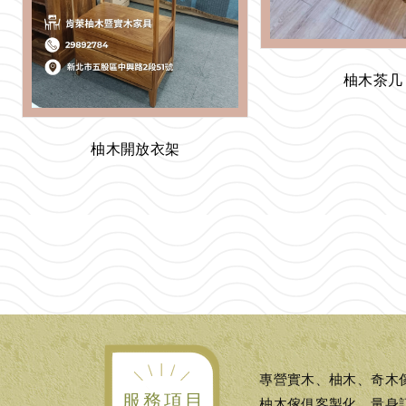
柚木茶几
柚木開放衣架
專營實木、柚木、奇木
服務項目
柚木傢俱客製化、量身