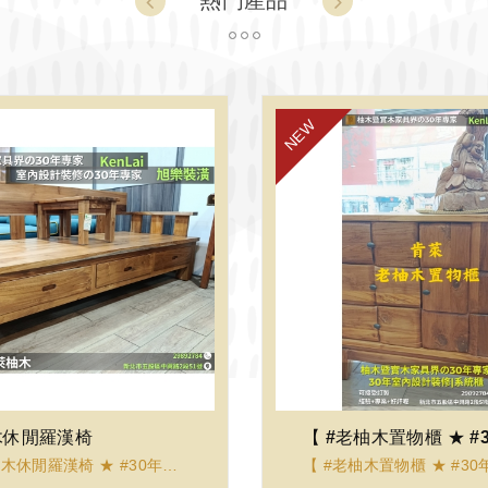
熱門產品
1
2
3
木休閒羅漢椅
VIEW
VIEW
【 #老柚木休閒羅漢椅 ★ #30年柚木家具客製化暨室內設計裝修服務 】