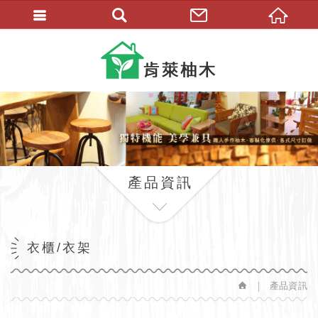
繁體中文
產品資訊
衣櫃/衣架
產品資訊