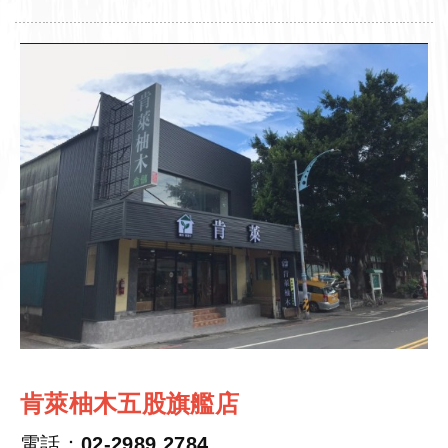
肯萊柚木五股旗艦店
電話：
02-2989 2784