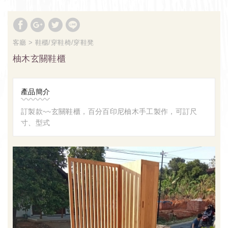
客廳
鞋櫃/穿鞋椅/穿鞋凳
柚木玄關鞋櫃
產品簡介
訂製款~~玄關鞋櫃，百分百印尼柚木手工製作，可訂尺
寸、型式