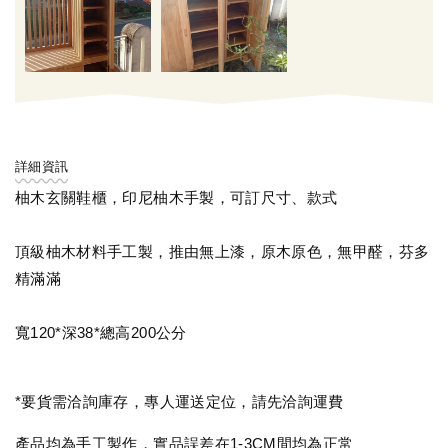
詳細資訊
柚木玄關鞋櫃，印尼柚木手製，可訂尺寸、款式
頂級柚木材料手工製，推由無上漆，原木原色，無甲醛，芬多
精滿滿
寬120*深38*總高200公分
*要貨需洽詢庫存，專人運送定位，請先洽詢運費
產品均為手工製作，實品誤差在1-3CM間均為正常