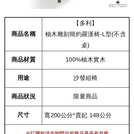
【多利】
商品名稱
柚木雕刻簡約羅漢椅-L型(不含
桌)
商品材質
100%柚木實木
用途
沙發組椅
商品狀況
限量商品
尺寸
寬200公分*
貴妃
148公分
※訂購前須先詢問目前商品是否有存貨