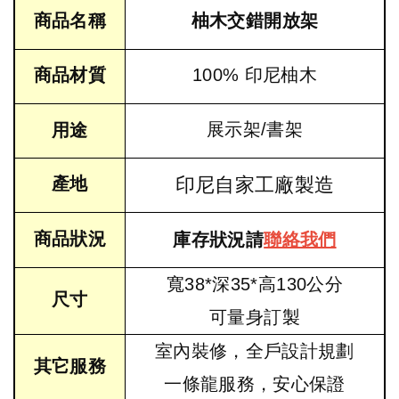
商品名稱
柚木交錯開放架
商品材質
100% 印尼柚木
展示架/書架
用途
產地
印尼自家工廠製造
商品狀況
庫存狀況請
聯絡我們
寬38*深35*高130公分
尺寸
可量身訂製
室內裝修，全戶設計規劃
其它服務
一條龍服務，安心保證