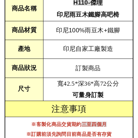
H110-傑理
商品名稱
印尼雨豆木鐵腳高吧椅
商品材質
印尼100%雨豆木+鐵腳
產地
印尼自家工廠製造
商品狀況
訂製商品
寬42.5*深36*高72公分
尺寸
可量身訂製
注意事項
※客製化商品交貨期約
三至四個月
※訂購前須先詢問目前商品是否有存貨