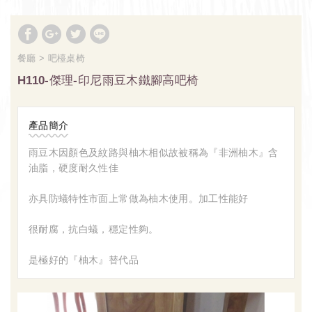
餐廳
吧檯桌椅
H110-傑理-印尼雨豆木鐵腳高吧椅
產品簡介
雨豆木因顏色及紋路與柚木相似故被稱為『非洲柚木』含
油脂，硬度耐久性佳
亦具防蟻特性市面上常做為柚木使用。加工性能好
很耐腐，抗白蟻，穩定性夠。
是極好的『柚木』替代品