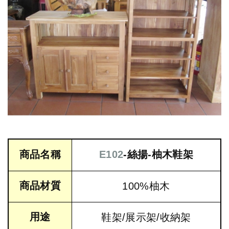
商品名稱
E102
-絲揚-柚木鞋架
商品材質
100%柚木
用途
鞋架/展示架/收納架