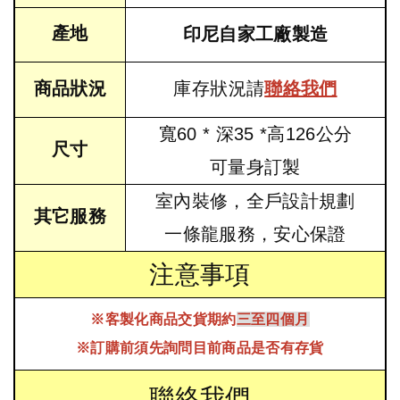
產地
印尼自家工廠製造
商品狀況
庫存狀況請
聯絡我們
寬60 * 深35 *高126公分
尺寸
可量身訂製
室內裝修，全戶設計規劃
其它服務
一條龍服務，安心保證
注意事項
※客製化商品交貨期約
三至四個月
※訂購前須先詢問目前商品是否有存貨
聯絡我們